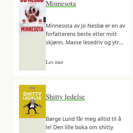
Minnesota
Minnesota av Jo Nesbø er en av
forfatterens beste etter mitt
skjønn. Masse lesedriv og ytre
handling som gjør den
engasjerende og lett å lese seg
Les mer
igjennom.
Shitty ledelse
Børge Lund får meg alltid til å
le! Den lille boka om shitty