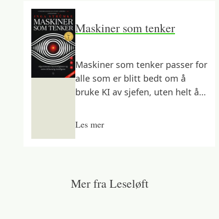
Maskiner som tenker
Maskiner som tenker passer for
alle som er blitt bedt om å
bruke KI av sjefen, uten helt å
vite hvordan det funker.
Les mer
Mer fra Leseløft