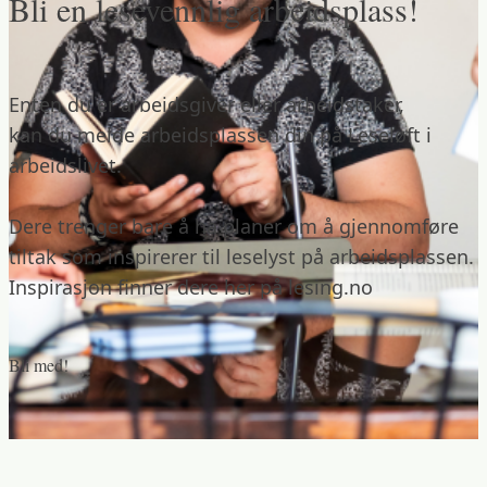
Bli en lesevennlig arbeidsplass!
Enten du er arbeidsgiver eller arbeidstaker,
kan du melde arbeidsplassen din på Leseløft i
arbeidslivet.
Dere trenger bare å ha planer om å gjennomføre
tiltak som inspirerer til leselyst på arbeidsplassen.
Inspirasjon finner dere her på lesing.no
Bli med!