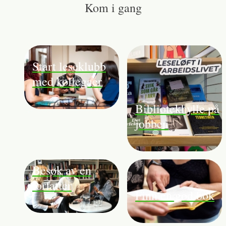
Kom i gang
Start leseklubb
med kollegaer
Bibliotekhylle på
jobben
Besøk av en
forfatter
Finn en god bok